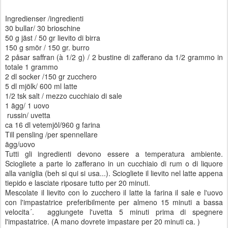
Ingredienser /ingredienti
30 bullar/ 30 brioschine
50 g jäst / 50 gr lievito di birra
150 g smör / 150 gr. burro
2 påsar saffran (à 1/2 g) / 2 bustine di zafferano da 1/2 grammo in
totale 1 grammo
2 dl socker /150 gr zucchero
5 dl mjölk/ 600 ml latte
1/2 tsk salt / mezzo cucchiaio di sale
1 ägg/ 1 uovo
russin/ uvetta
ca 16 dl vetemjöl/960 g farina
Till pensling /per spennellare
ägg/uovo
Tutti gli ingredienti devono essere a temperatura ambiente.
Sciogliete a parte lo zafferano in un cucchiaio di rum o di liquore
alla vaniglia (beh si qui si usa...). Sciogliete il lievito nel latte appena
tiepido e lasciate riposare tutto per 20 minuti.
Mescolate il lievito con lo zucchero il latte la farina il sale e l'uovo
con l'impastatrice preferibilmente per almeno 15 minuti a bassa
velocita´. aggiungete l'uvetta 5 minuti prima di spegnere
l'impastatrice. (A mano dovrete impastare per 20 minuti ca. )