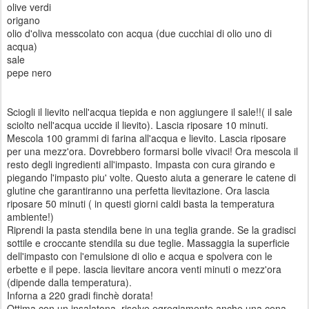
olive verdi
origano
olio d'oliva messcolato con acqua (due cucchiai di olio uno di
acqua)
sale
pepe nero
Sciogli il lievito nell'acqua tiepida e non aggiungere il sale!!( il sale
sciolto nell'acqua uccide il lievito). Lascia riposare 10 minuti.
Mescola 100 grammi di farina all'acqua e lievito. Lascia riposare
per una mezz'ora. Dovrebbero formarsi bolle vivaci! Ora mescola il
resto degli ingredienti all'impasto. Impasta con cura girando e
piegando l'impasto piu' volte. Questo aiuta a generare le catene di
glutine che garantiranno una perfetta lievitazione. Ora lascia
riposare 50 minuti ( in questi giorni caldi basta la temperatura
ambiente!)
Riprendi la pasta stendila bene in una teglia grande. Se la gradisci
sottile e croccante stendila su due teglie. Massaggia la superficie
dell'impasto con l'emulsione di olio e acqua e spolvera con le
erbette e il pepe. lascia lievitare ancora venti minuti o mezz'ora
(dipende dalla temperatura).
Inforna a 220 gradi finchè dorata!
Ottima con un insalatona, risolve egregiamente anche una cena