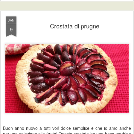
JAN
Crostata di prugne
9
Buon anno nuovo a tutti voi! dolce semplice e che io amo anche
per una colazione alla frutta! Questa crostata ha una base morbida