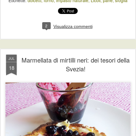
Etichette:
dolcetti
forno
impasto naturale
Licoli
pane
sfoglia
2
Visualizza commenti
Marmellata di mirtilli neri: dei tesori della
JUL
18
Svezia!