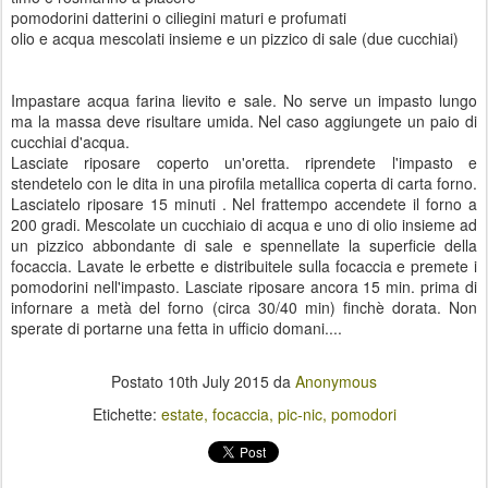
pomodorini datterini o ciliegini maturi e profumati
olio e acqua mescolati insieme e un pizzico di sale (due cucchiai)
Impastare acqua farina lievito e sale. No serve un impasto lungo
ma la massa deve risultare umida. Nel caso aggiungete un paio di
cucchiai d'acqua.
Lasciate riposare coperto un'oretta. riprendete l'impasto e
stendetelo con le dita in una pirofila metallica coperta di carta forno.
Lasciatelo riposare 15 minuti . Nel frattempo accendete il forno a
200 gradi. Mescolate un cucchiaio di acqua e uno di olio insieme ad
un pizzico abbondante di sale e spennellate la superficie della
focaccia. Lavate le erbette e distribuitele sulla focaccia e premete i
pomodorini nell'impasto. Lasciate riposare ancora 15 min. prima di
infornare a metà del forno (circa 30/40 min) finchè dorata. Non
sperate di portarne una fetta in ufficio domani....
Postato
10th July 2015
da
Anonymous
Etichette:
estate
focaccia
pic-nic
pomodori