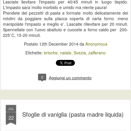
Lasciate lievitare l'impasto per 40/45 minuti in luogo tiepido.
L'impasto sara´molto morbido e umido ma niente paura!
Prendete dei pezzetti di pasta e formate molto delicatamente dei
rotolini da poggiare sulla placca coperta di carta forno. meno
manipolate l'impasto e meglio e'. Lascaite rilievitare per 20 minuti.
Spennellate con l'uovo sbattuto e cuocete a forno caldo per 200-
225˚C, 15-20 minuti.
Postato
12th December 2014
da
Anonymous
Etichette:
brioche
natale
Svezia
zafferano
0
Aggiungi un commento
JUL
Sfoglie di vaniglia (pasta madre liquida)
22