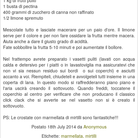
1 kg di frutti puliti
1 busta di pectina
400 grammi di zucchero di canna non raffinato
1/2 limone spremuto
Mescolate tutto e lasciate macerare per un paio d'ore. Il limone
serve per il colore e per non fare ossidare la frutta mentre macera.
Aiuta anche a dare il giusto grado di acidità.
Fate sobbollire la frutta 5-10 minuti e poi aumentate il bollore.
Nel frattempo avrete preparato i vasetti puliti (lavati con acqua
calda e detersivo per i piatti o in lavastoviglia ma assicuratevi che
non vi sia nessun residuo sui bordi o sui coperchi) e asciutti
accanto a voi. Riempiteli, chiudeteli e avvolgeteli tutti insieme in una
coperta di lana. In questo modo si raffredderanno piano piano e
l'aria uscirà creando il sottovuoto. Quando freddi, toccatene il
coperchio al centro per verificare che non producano il classico
click clack che si avverte se nel vasetto non si è creato il
sottovuoto.
PS: Le crostate con marmellata di mirtilli sono fantastiche!!!
Postato
18th July 2014
da
Anonymous
Etichette:
marmellata
mirtilli