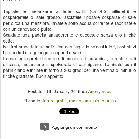
Tagliate le melanzane a fette sottili (ca 4.5 millimetri) e
cospargetele di sale grosso. lasciatele riposare cosparse di sale
per circa una mezz'ora. lavatele sotto acqua corrente e taponatele
con un canovaccio pulito.
Scaldate una padella antiaderente e cuocetele senza olio finchè
cotte.
Nel frattempo fate un soffrittino con l'aglio in spicchi interi, scottatevi
i pomodori e aggiungete capperi e sale.
In una teglia preferibilmente di coccio o di ceramica, formate strati
di salsa, melanzane e spolverate di parmigiano. Teminate con il
parmigiano e infilate in forno a 200 gradi per una ventina di minuti o
finchè gratinate. Buon appetito!!
Postato
11th January 2015
da
Anonymous
Etichette:
forno
gratin
melanzane
piatto unico
0
Aggiungi un commento