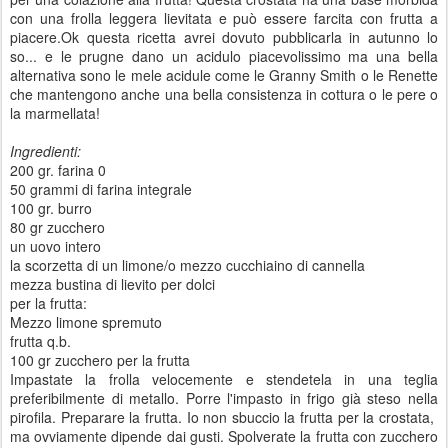
con una frolla leggera lievitata e può essere farcita con frutta a
piacere.Ok questa ricetta avrei dovuto pubblicarla in autunno lo
so... e le prugne dano un acidulo piacevolissimo ma una bella
alternativa sono le mele acidule come le Granny Smith o le Renette
che mantengono anche una bella consistenza in cottura o le pere o
la marmellata!
Ingredienti:
200 gr. farina 0
50 grammi di farina integrale
100 gr. burro
80 gr zucchero
un uovo intero
la scorzetta di un limone/o mezzo cucchiaino di cannella
mezza bustina di lievito per dolci
per la frutta:
Mezzo limone spremuto
frutta q.b.
100 gr zucchero per la frutta
Impastate la frolla velocemente e stendetela in una teglia
preferibilmente di metallo. Porre l'impasto in frigo già steso nella
pirofila. Preparare la frutta. Io non sbuccio la frutta per la crostata,
ma ovviamente dipende dai gusti. Spolverate la frutta con zucchero