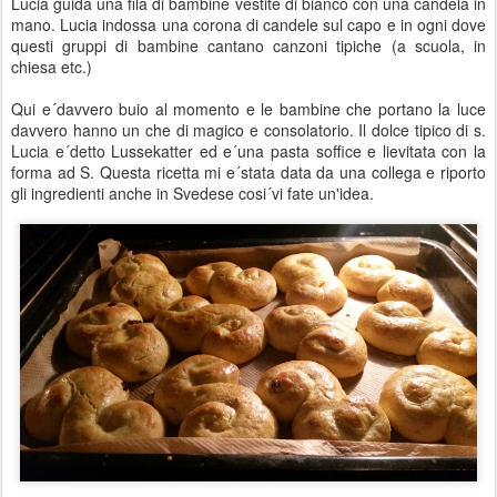
Lucia guida una fila di bambine vestite di bianco con una candela in
mano. Lucia indossa una corona di candele sul capo e in ogni dove
questi gruppi di bambine cantano canzoni tipiche (a scuola, in
chiesa etc.)
Qui e´davvero buio al momento e le bambine che portano la luce
davvero hanno un che di magico e consolatorio. Il dolce tipico di s.
Lucia e´detto Lussekatter ed e´una pasta soffice e lievitata con la
forma ad S. Questa ricetta mi e´stata data da una collega e riporto
gli ingredienti anche in Svedese cosi´vi fate un'idea.