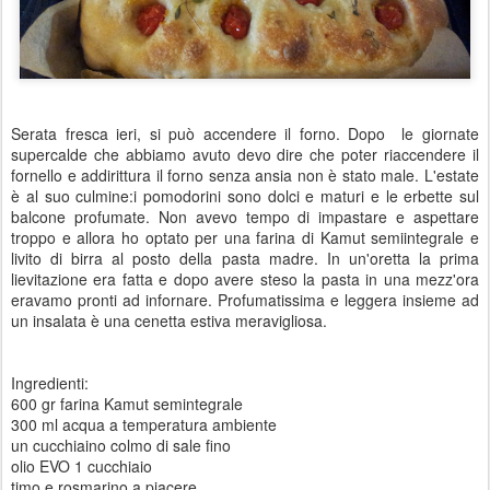
Serata fresca ieri, si può accendere il forno. Dopo le giornate
supercalde che abbiamo avuto devo dire che poter riaccendere il
fornello e addirittura il forno senza ansia non è stato male. L'estate
è al suo culmine:i pomodorini sono dolci e maturi e le erbette sul
balcone profumate. Non avevo tempo di impastare e aspettare
troppo e allora ho optato per una farina di Kamut semiintegrale e
livito di birra al posto della pasta madre. In un'oretta la prima
lievitazione era fatta e dopo avere steso la pasta in una mezz'ora
eravamo pronti ad infornare. Profumatissima e leggera insieme ad
un insalata è una cenetta estiva meravigliosa.
Ingredienti:
600 gr farina Kamut semintegrale
300 ml acqua a temperatura ambiente
un cucchiaino colmo di sale fino
olio EVO 1 cucchiaio
timo e rosmarino a piacere