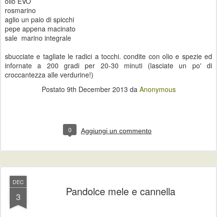
olio EVO
rosmarino
aglio un paio di spicchi
pepe appena macinato
sale marino integrale
sbucciate e tagliate le radici a tocchi. condite con olio e spezie ed
infornate a 200 gradi per 20-30 minuti (lasciate un po' di
croccantezza alle verdurine!)
Postato
9th December 2013
da
Anonymous
0
Aggiungi un commento
DEC
Pandolce mele e cannella
3