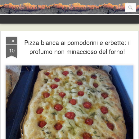
Il giardino di pietra
oltre l'apparenza, luogo di incontro per condividere e assaggiare...
Pizza bianca ai pomodorini e erbette: il
JUL
10
profumo non minaccioso del forno!