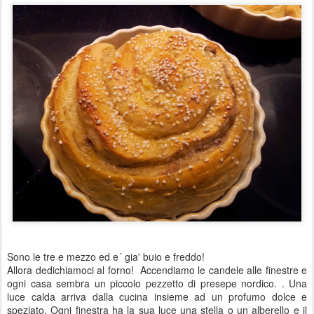
Sono le tre e mezzo ed e´ gia' buio e freddo!
Allora dedichiamoci al forno! Accendiamo le candele alle finestre e
ogni casa sembra un piccolo pezzetto di presepe nordico. . Una
luce calda arriva dalla cucina insieme ad un profumo dolce e
speziato. Ogni finestra ha la sua luce una stella o un alberello e il