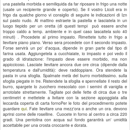
una pastella morbida e semiliquida da far riposare in frigo una notte
(usate un recipiente grande e coperto). Se il vostro Licoli era in
frigo da qualche giorno vi consiglio di seguire le indicazioni di Izn
sul pasto nudo. Al mattino estraete la pastella e lasciatela in un
luogo tiepido per un oretta (di questi tempi può essere anche
troppo caldo a temp. ambiente e in quel caso lascaitela solo 40
minuti) . Procedete al primo impasto. Rimettete tutto in frigo a
lievitare piano piano. Verso sera procedete con il secondo impasto.
Forse servirà un po' d'acqua, dipende in gran parte dal tipo di
farina usata. Aggiungetela a cucchiaiate, io impasto e poi vedo il
grado di idratazione: l'impasto deve essere morbido, ma non
appiccicoso. Lasciate lievitare ancora due ore circa (dipende dalla
temperatura e dall'umidità): deve raddoppiare. Ora stendete la
pasta in una sfoglia. Spalmate metà del burro morbidissimo. sulla
sfoglia piegate in tre. Ristendete la sfoglia e spennellate il resto del
burro, spargete lo zucchero mescolato con i semini di vaniglia e
arrotolate strettamente. Tagliate poi delle fette di circa due o tre
centimetri e mettetele a livitare con la sezione appoggiata alla
leccarda coperta di carta fornoPer le foto del procedimento potete
guardare
qui
. Fate lievitare una mezz'ora o anche un ora. devono
aprirsi come delle roselline. Cuocete in forno al centro a circa 220
gradi. Una pentolina con acqua sul fondo garantirà un' umidità
accettabile per una crosta croccante e dorata.