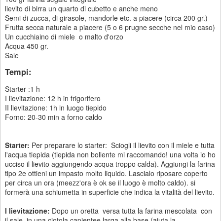
lievito di birra un quarto di cubetto e anche meno
Semi di zucca, di girasole, mandorle etc. a piacere (circa 200 gr.)
Frutta secca naturale a piacere (5 o 6 prugne secche nel mio caso)
Un cucchiaino di miele o malto d'orzo
Acqua 450 gr.
Sale
Tempi:
Starter :1 h
I lievitazione: 12 h in frigorifero
II lievitazione: 1h in luogo tiepido
Forno: 20-30 min a forno caldo
Starter:
Per preparare lo starter: Sciogli il lievito con il miele e tutta
l'acqua tiepida (tiepida non bollente mi raccomando! una volta io ho
ucciso il lievito aggiungendo acqua troppo calda). Aggiungi la farina
tipo 2e ottieni un impasto molto liquido. Lascialo riposare coperto
per circa un ora (meezz'ora è ok se il luogo è molto caldo). si
formerà una schiumetta in superficie che indica la vitalità del lievito.
I lievitazione:
Dopo un oretta versa tutta la farina mescolata con
il sale
in una ciotola capientee larga alla base (aiuta la