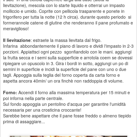
lievitazione), mescola con lo starte liquido
e otterrai un impasto
molliccio e umido. Coprite con pellicola trasparente e ponete in
frigorifero per tutta la notte (12 h circa). durante questo periodo si
formeranno
le catene di glutine
che renderanno il pane profumato e
meraviglioso!
II lievitazione
: estraete la massa lievitata dal frigo.
Infarina abbondantemente il piano di lavoro e dividi l'impasto in 2-3
porzioni. Appiattsci ogni pezzo sgonfiandolo con le mani. aggiungi
la frutta secca e i semi sulla supperficie e arrotola coem se dovessi
ripiegare un opuscolo in 3. Gira i bordi in sotto, aggiungi un po di
semini in superficie e incidi la superficie del pane con uno o due
tagli. Appoggia sulla teglia del forno coperta da carta forno e
aspetta ancora 40min/ un ora finchè non raddoppia di volume.
Forno:
Accendi il forno alla massima temperatura per 15 minuti e
poi inforna nella parte centrale.
Sul fondo appoggia un pentolino d'acqua per garantire l'umidità
necessaria per una crosticina croccante!
Sarebbe bene aspettare che il pane fosse freddo o almeno tiepido
prima di assaggiare...