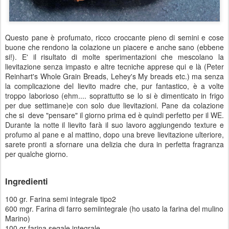
Questo pane
è profumato, ricco croccante pieno di semini e cose
buone che rendono la colazione un piacere e anche sano (ebbene
si!). E' il risultato di molte sperimentazioni che mescolano la
lievitazione senza impasto e altre tecniche apprese qui e là (Peter
Reinhart's Whole Grain Breads, Lehey's My breads etc.) ma senza
la complicazione del lievito madre che, pur fantastico, è a volte
troppo laborioso (ehm.... soprattutto se lo si è dimenticato in frigo
per due settimane)e con solo due lievitazioni. Pane da colazione
che si deve "pensare" il giorno prima ed è quindi perfetto per il WE.
Durante la notte il lievito farà il suo lavoro aggiungendo texture e
profumo al pane e al mattino, dopo una breve lievitazione ulteriore,
sarete pronti a sfornare una delizia che dura in perfetta fragranza
per qualche giorno.
Ingredienti
100 gr. Farina semi integrale tipo2
600 mgr. Farina di farro semiintegrale (ho usato la farina del mulino
Marino)
100 gr farina segale integrale