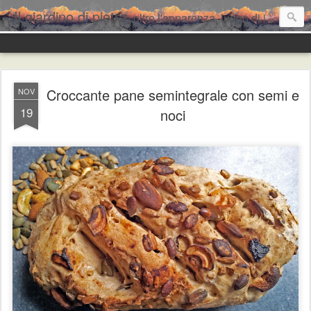
Il giardino di pietra
oltre l'apparenza, luogo di incontro per condividere e assaggiare...
Croccante pane semintegrale con semi e
NOV
19
noci