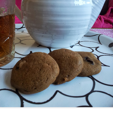
Melanzane gratinate
Crostata di prugne
JAN
JAN
11
9
Inizia un periodo di salute e
Buon anno nuovo a tutti voi!
verdure! E allora via a tutte
dolce semplice e che io
le verdure di stagione ma.... ogni
amo anche per una colazione alla
tanto viene voglia di una coccola
frutta! Questa crostata ha una
al forno succulenta e estiva.
base morbida con una frolla