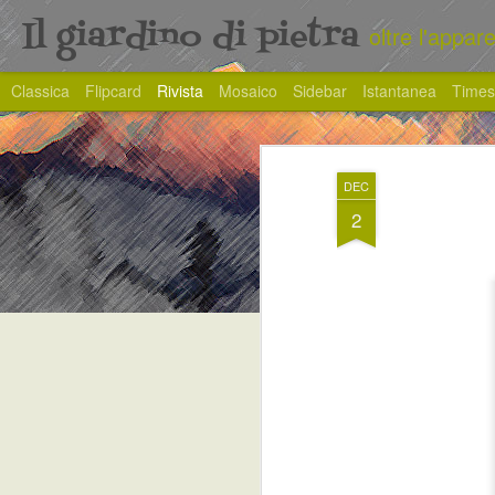
Il giardino di pietra
oltre l'appar
Classica
Flipcard
Rivista
Mosaico
Sidebar
Istantanea
Times
DEC
2