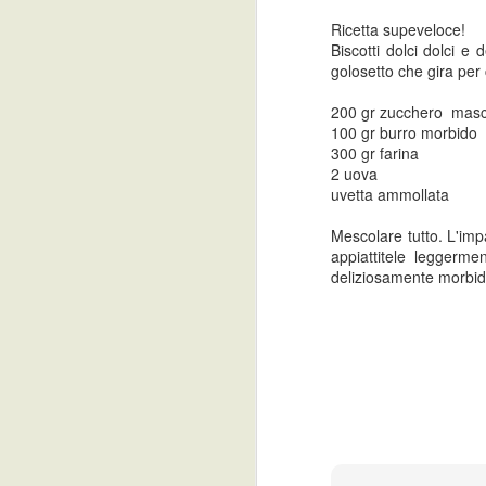
Torta di tradizione qui in Alto
Ricetta supeveloce!
Adige. Malga che vai ricetta che
Biscotti dolci dolci e
trovi e se per caso capitate dalle
J
golosetto che gira per
parti del Renon a Soprabolzano
non fatevi scappare la
200 gr zucchero mascob
Buchweizen del caffè Babsy
100 gr burro morbido
cr
(nome insolito ma cucina
300 gr farina
ri
assolutamente DOC o
2 uova
fa
einheimisch che dir si voglia). Il
uvetta ammollata
grano saraceno è naturalmente
privo di glutine.
Mescolare tutto. L'imp
appiattitele leggerme
deliziosamente morbidi
J
c
In