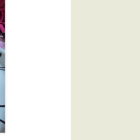
Santa Lucia e
DEC
12
Lussekatter allo
zafferano
Santa Lucia in Svezia e´una festa
molto molto sentita