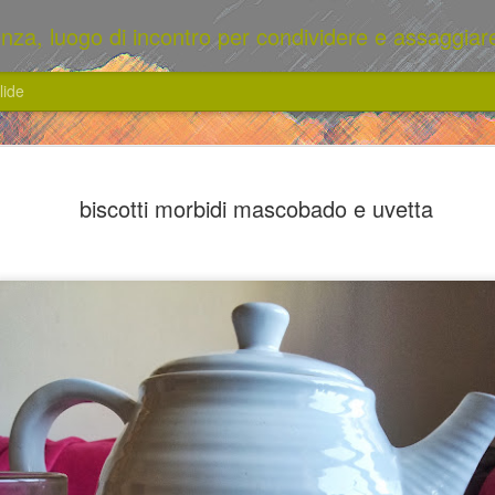
enza, luogo di incontro per condividere e assaggiare
lide
Pizza bian
JUL
biscotti morbidi mascobado e uvetta
10
erbette: il
minaccioso
Serata fresca ieri, si può a
supercalde che abbiamo avut
fornello e addirittura il for
è al suo culmine:i pomodorin
balcone profumate. Non ave
troppo e allora ho optato pe
livito di birra al posto dell
lievitazione era fatta e dop
eravamo pronti ad infornar
un insalata è una cenetta e