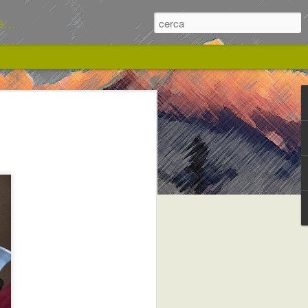
...
ca ai pomodorini e
 profumo non
 del forno!
ccendere il forno. Dopo le giornate
o devo dire che poter riaccendere il
no senza ansia non è stato male. L'estate
i sono dolci e maturi e le erbette sul
vo tempo di impastare e aspettare
r una farina di Kamut semiintegrale e
a pasta madre. In un'oretta la prima
o avere steso la pasta in una mezz'ora
e. Profumatissima e leggera insieme ad
stiva meravigliosa.